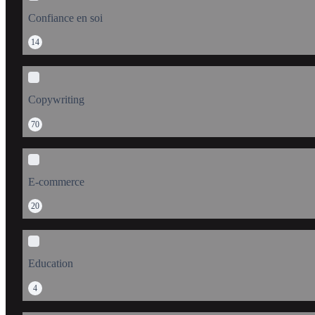
Confiance en soi
14
Copywriting
70
E-commerce
20
Education
4