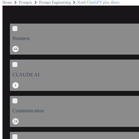
Home
Prompts
Prompt Engineering
Rend ChatGPT plus direct
Business
44
CLAUDE AI
1
Communication
24