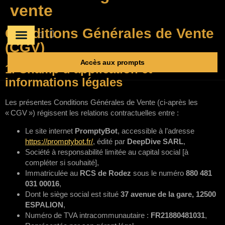
vente
Conditions Générales de Vente
(CGV)
A propos
Les prompts
Accès aux prompts
1. Champ d’application et
informations légales
Les présentes Conditions Générales de Vente (ci-après les
« CGV ») régissent les relations contractuelles entre :
Le site internet
PromptyBot
, accessible à l’adresse
https://promptybot.fr/
, édité par
DeepDive SARL
,
Société à responsabilité limitée au capital social [à
compléter si souhaité],
Immatriculée au
RCS de Rodez
sous le numéro
880 481
031 00016
,
Dont le siège social est situé
37 avenue de la gare, 12500
ESPALION
,
Numéro de TVA intracommunautaire :
FR21880481031
,