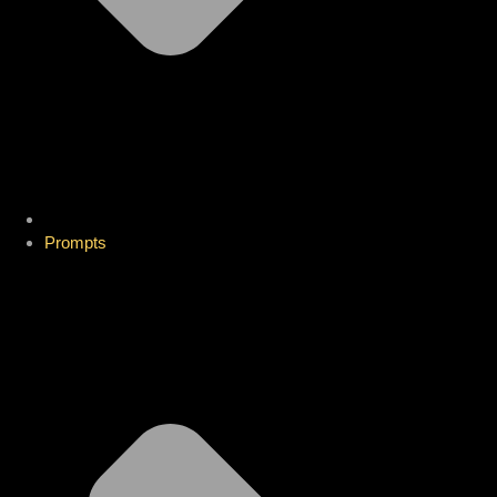
Prompts