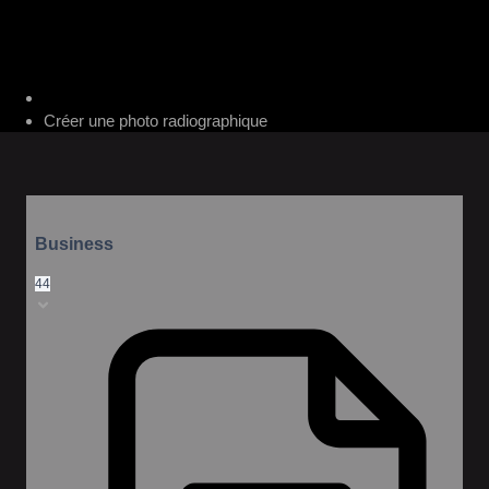
Créer une photo radiographique
Business
44