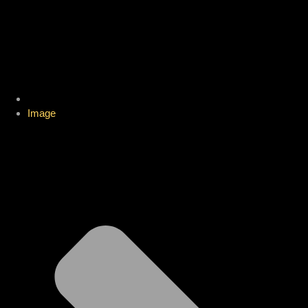
Image