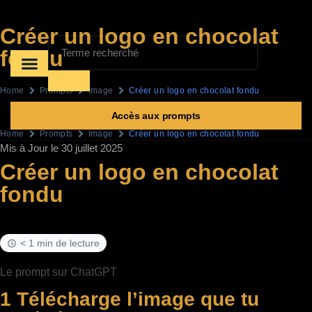
Créer un logo en chocolat
fondu
A propos
Les prompts
Home
Prompts
Image
Créer un logo en chocolat fondu
Accès aux prompts
Home
Prompts
Image
Créer un logo en chocolat fondu
Mis à Jour le 30 juillet 2025
Créer un logo en chocolat
fondu
< 1 min de lecture
Le prompt sur ChatGPT
1 Télécharge l’image que tu