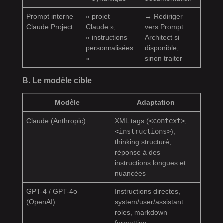
Prompt interne
« projet
→ Rediriger
Claude Project
Claude »,
vers Prompt
« instructions
Architect si
personnalisées
disponible,
»
sinon traiter
B. Le modèle cible
Modèle
Adaptation
Claude (Anthropic)
XML tags (
<context>
,
<instructions>
),
thinking structuré,
réponse à des
instructions longues et
nuancées
GPT-4 / GPT-4o
Instructions directes,
(OpenAI)
system/user/assistant
roles, markdown
formatting