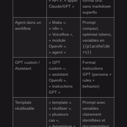
« API », « appel
format brut
Claude/GPT »
sans markdown
superflu
Agent dans un
« Make »,
Prompt
workflow
« n8n »,
compact,
« Voiceflow »,
optimisé tokens,
« module
variables en
OpenAI »,
{{placeholde
« agent »
rs}}
GPT custom /
« GPT
Format
Assistant
custom »,
instructions
« assistant
GPT (persona +
OpenAI »,
rules +
« instructions
behavior)
GPT »
Template
« template »,
Prompt avec
réutilisable
« réutiliser »,
variables
« plusieurs
clairement
cas »,
identifiées et
« dynamique »
documentation