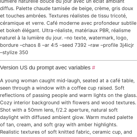
lumière naturelle douce du jour avec un éclat ambiant
diffus. Palette chaude tamisée de beige, crème, gris doux
et touches ambrées. Textures réalistes de tissu tricoté,
céramique et verre. Café moderne avec profondeur subtile
et bokeh élégant. Ultra-réaliste, matériaux PBR, réalisme
naturel à la lumière du jour. –no texte, watermark, logo,
bordure –chaos 8 –ar 4:5 –seed 7392 –raw –profile 3j4icjr
–stylize 350
Version US du prompt avec variables
#
A young woman caught mid-laugh, seated at a café table,
seen through a window with a coffee cup raised. Soft
reflections of passing people and warm lights on the glass.
Cozy interior background with flowers and wood textures.
Shot with a 50mm lens, f/2.2 aperture, natural soft
daylight with diffused ambient glow. Warm muted palette
of tan, cream, and soft gray with amber highlights.
Realistic textures of soft knitted fabric, ceramic cup, and