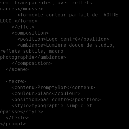
semi-transparentes, avec reflets 
nacrés</mousse>

      <forme>Le contour parfait de [VOTRE 
LOGO]</forme>

    </effet>

    <composition>

      <position>Logo centré</position>

      <ambiance>Lumière douce de studio, 
reflets subtils, macro 
photographie</ambiance>

    </composition>

  </scene>

  <texte>

    <contenu>PromptyBot</contenu>

    <couleur>blanc</couleur>

    <position>bas centré</position>

    <style>typographie simple et 
épaisse</style>

  </texte>
