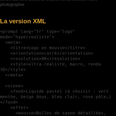
photographie
La version XML
<prompt lang="fr" type="logo" 
mode="hyperrealiste">

  <meta>

    <titre>Logo en mousse</titre>

    <orientation>carré</orientation>

    <resolution>8K</resolution>

    <style>ultra-réaliste, macro, rendu 
3D</style>

  </meta>

  <scene>

    <fond>Liquide pastel (à choisir : vert 
menthe, beige doux, bleu clair, rose pâle…)
</fond>

    <effet>

      <mousse>Bulles de savon détaillées, 