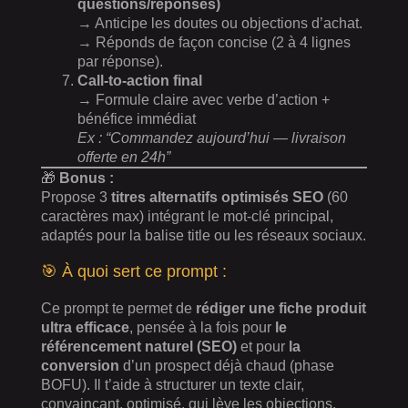
questions/réponses)
→ Anticipe les doutes ou objections d’achat.
→ Réponds de façon concise (2 à 4 lignes
par réponse).
Call-to-action final
→ Formule claire avec verbe d’action +
bénéfice immédiat
Ex : “Commandez aujourd’hui — livraison
offerte en 24h”
🎁
Bonus :
Propose 3
titres alternatifs optimisés SEO
(60
caractères max) intégrant le mot-clé principal,
adaptés pour la balise title ou les réseaux sociaux.
🎯 À quoi sert ce prompt :
Ce prompt te permet de
rédiger une fiche produit
ultra efficace
, pensée à la fois pour
le
référencement naturel (SEO)
et pour
la
conversion
d’un prospect déjà chaud (phase
BOFU). Il t’aide à structurer un texte clair,
convaincant, optimisé, qui lève les objections,