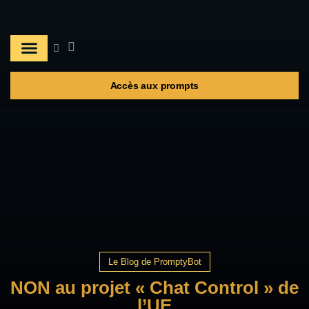
A propos
Les prompts
Accès aux prompts
Le Blog de PromptyBot
NON au projet « Chat Control » de
l’UE