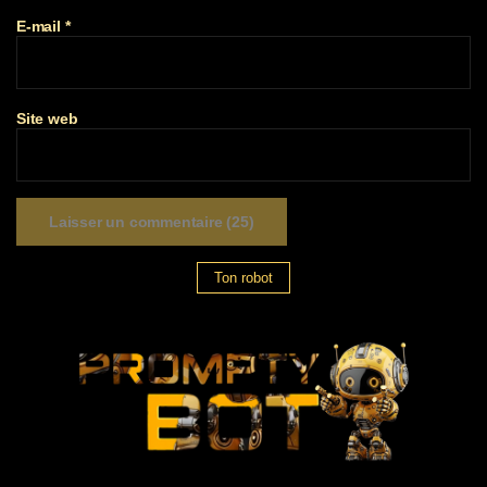
E-mail
*
Site web
Ton robot