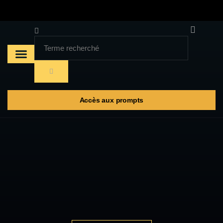
A propos
Les prompts
Accès aux prompts