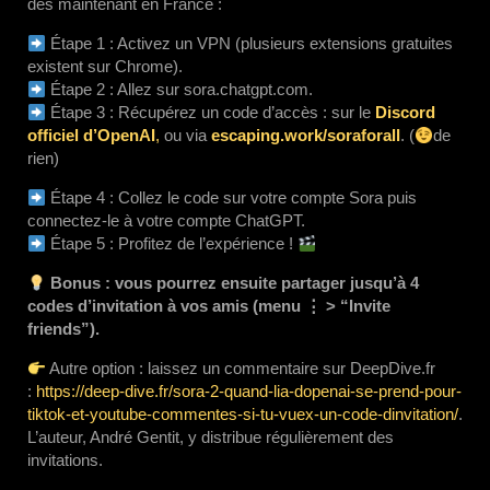
dès maintenant en France :
Étape 1 : Activez un VPN (plusieurs extensions gratuites
existent sur Chrome).
Étape 2 : Allez sur sora.chatgpt.com.
Étape 3 : Récupérez un code d’accès :
sur le
Discord
officiel d’OpenAI
,
ou via
escaping.work/soraforall
. (
de
rien)
Étape 4 : Collez le code sur votre compte Sora puis
connectez-le à votre compte ChatGPT.
Étape 5 : Profitez de l’expérience !
Bonus : vous pourrez ensuite partager jusqu’à 4
codes d’invitation à vos amis (menu ⋮ > “Invite
friends”).
Autre option : laissez un commentaire sur DeepDive.fr
:
https://deep-dive.fr/sora-2-quand-lia-dopenai-se-prend-pour-
tiktok-et-youtube-commentes-si-tu-vuex-un-code-dinvitation/
.
L’auteur, André Gentit, y distribue régulièrement des
invitations.