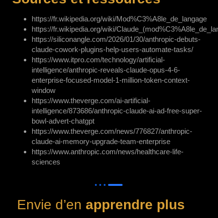
https://fr.wikipedia.org/wiki/Mod%C3%A8le_de_langage
https://fr.wikipedia.org/wiki/Claude_(mod%C3%A8le_de_la
https://siliconangle.com/2026/01/30/anthropic-debuts-
claude-cowork-plugins-help-users-automate-tasks/
https://www.itpro.com/technology/artificial-
intelligence/anthropic-reveals-claude-opus-4-6-
enterprise-focused-model-1-million-token-context-
window
https://www.theverge.com/ai-artificial-
intelligence/873686/anthropic-claude-ai-ad-free-super-
bowl-advert-chatgpt
https://www.theverge.com/news/776827/anthropic-
claude-ai-memory-upgrade-team-enterprise
https://www.anthropic.com/news/healthcare-life-
sciences
Envie d’en
apprendre plus