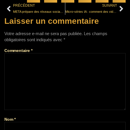
PRÉCÉDENT
SUIVANT
META prépare des réseaux sociaux fantômes grâce à l’IA
Micro-séries IA : comment des vidéos de 60 secondes sont en train de créer une nouvelle addiction
Laisser un commentaire
Votre adresse e-mail ne sera pas publiée.
Les champs
obligatoires sont indiqués avec
*
Commentaire
*
Nom
*